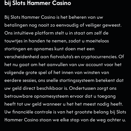
bij Slots Hammer Casino
Bij Slots Hammer Casino is het beheren van uw
betalingen nog nooit zo eenvoudig of veiliger geweest.
Ons intuïtieve platform stelt u in staat om zelf de
touwtjes in handen te nemen, zodat u moeiteloos
stortingen en opnames kunt doen met een
verscheidenheid aan fiatvaluta's en cryptocurrencies. Of
het nu gaat om het aanvullen van uw account voor het
volgende grote spel of het innen van winsten van
eerdere sessies, ons snelle stortingssysteem betekent dat
uw geld direct beschikbaar is. Ondertussen zorgt ons
betrouwbare opnamesysteem ervoor dat u toegang
heeft tot uw geld wanneer u het het meest nodig heeft.
Uw financiële controle is van het grootste belang bij Slots
Hammer Casino staan we elke stap van de weg achter u.