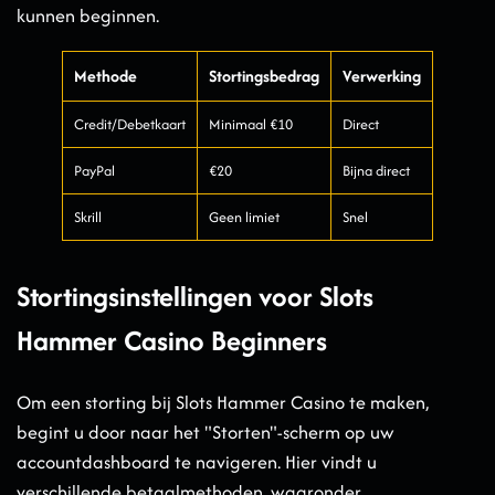
kunnen beginnen.
Methode
Stortingsbedrag
Verwerking
Credit/Debetkaart
Minimaal €10
Direct
PayPal
€20
Bijna direct
Skrill
Geen limiet
Snel
Stortingsinstellingen voor Slots
Hammer Casino Beginners
Om een storting bij Slots Hammer Casino te maken,
begint u door naar het "Storten"-scherm op uw
accountdashboard te navigeren. Hier vindt u
verschillende betaalmethoden, waaronder