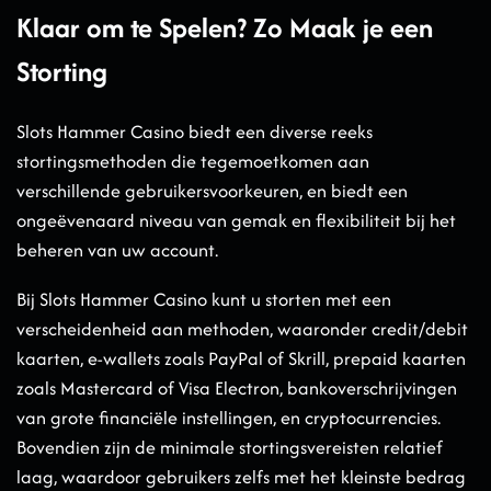
Klaar om te Spelen? Zo Maak je een
Storting
Slots Hammer Casino biedt een diverse reeks
stortingsmethoden die tegemoetkomen aan
verschillende gebruikersvoorkeuren, en biedt een
ongeëvenaard niveau van gemak en flexibiliteit bij het
beheren van uw account.
Bij Slots Hammer Casino kunt u storten met een
verscheidenheid aan methoden, waaronder credit/debit
kaarten, e-wallets zoals PayPal of Skrill, prepaid kaarten
zoals Mastercard of Visa Electron, bankoverschrijvingen
van grote financiële instellingen, en cryptocurrencies.
Bovendien zijn de minimale stortingsvereisten relatief
laag, waardoor gebruikers zelfs met het kleinste bedrag