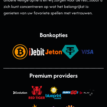
andere veilige optie is en wij zorgen voor de rest, zodat u
zich kunt concentreren op wat het belangrijkst is:
genieten van uw favoriete spellen met vertrouwen.
Bankopties
Premium providers