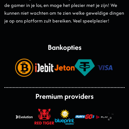
de gamer in je los, en moge het plezier met je zijn! We
kunnen niet wachten om te zien welke geweldige dingen
je op ons platform zult bereiken. Veel speelplezier!
Bankopties
Premium providers