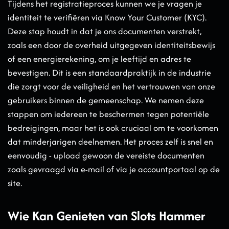
Tijdens het registratieproces kunnen we je vragen je
identiteit te verifiëren via Know Your Customer (KYC).
Deze stap houdt in dat je ons documenten verstrekt,
zoals een door de overheid uitgegeven identiteitsbewijs
of een energierekening, om je leeftijd en adres te
bevestigen. Dit is een standaardpraktijk in de industrie
die zorgt voor de veiligheid en het vertrouwen van onze
gebruikers binnen de gemeenschap. We nemen deze
stappen om iedereen te beschermen tegen potentiële
bedreigingen, maar het is ook cruciaal om te voorkomen
dat minderjarigen deelnemen. Het proces zelf is snel en
eenvoudig - upload gewoon de vereiste documenten
zoals gevraagd via e-mail of via je accountportaal op de
site.
Wie Kan Genieten van Slots Hammer