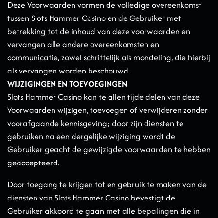
Deze Voorwaarden vormen de volledige overeenkomst
tussen Slots Hammer Casino en de Gebruiker met
betrekking tot de inhoud van deze voorwaarden en
vervangen alle andere overeenkomsten en
communicatie, zowel schriftelijk als mondeling, die hierbij
als vervangen worden beschouwd.
WIJZIGINGEN EN TOEVOEGINGEN
Slots Hammer Casino kan te allen tijde delen van deze
Voorwaarden wijzigen, toevoegen of verwijderen zonder
voorafgaande kennisgeving; door zijn diensten te
gebruiken na een dergelijke wijziging wordt de
Gebruiker geacht de gewijzigde voorwaarden te hebben
geaccepteerd.
Door toegang te krijgen tot en gebruik te maken van de
diensten van Slots Hammer Casino bevestigt de
Gebruiker akkoord te gaan met alle bepalingen die in