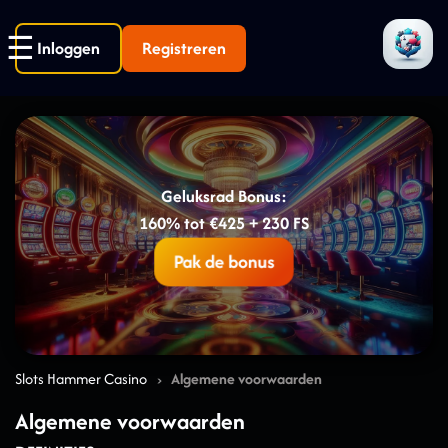
Inloggen
Registreren
Geluksrad Bonus:
160% tot €425 + 230 FS
Pak de bonus
›
Slots Hammer Casino
Algemene voorwaarden
Algemene voorwaarden